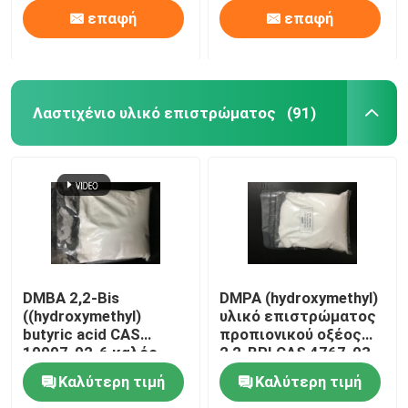
επαφή
επαφή
Λαστιχένιο υλικό επιστρώματος
(91)
DMBA 2,2-Bis
DMPA (hydroxymethyl)
((hydroxymethyl)
υλικό επιστρώματος
butyric acid CAS
προπιονικού οξέος
10097-02-6 καλός
2,2-BRI CAS 4767-03-
διασταυρωτικός
7 λαστιχένιο
Καλύτερη τιμή
Καλύτερη τιμή
παράγοντας και
υδροφιλικός