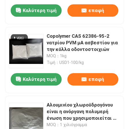
δεσμούς της τρίχας και
προστατεύει τα μαλλιά κατά
Καλύτερη τιμή
επαφή
τη διάρκεια χημικών εργασιών
όπως το ξάνοιγμα, το βάψιμο,
το περμανάντ και το ίσιωμα.
Copolymer CAS 62386-95-2
νατρίου PVM μΑ ασβεστίου για
την κόλλα οδοντοστοιχιών
MOQ：1kg
Τιμή：USD1-100/kg
Καλύτερη τιμή
επαφή
Αλουμινίου χλωροϋδρογόνου
είναι η ανόργανη πολυμερή
ένωση που χρησιμοποιείται ως
συστατικό για συμπληρώματα
MOQ：1 χιλιόγραμμα