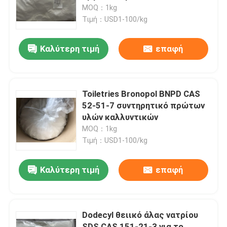
προσωπικής φροντίδας
MOQ：1kg
Τιμή：USD1-100/kg
Περίπου εμείς
Καλύτερη τιμή
επαφή
Γύρος εργοστασίων
Ποιοτικός έλεγχος
Toiletries Bronopol BNPD CAS
52-51-7 συντηρητικό πρώτων
υλών καλλυντικών
Μας ελάτε σε επαφή με
MOQ：1kg
Τιμή：USD1-100/kg
Ζητήστε ένα απόσπασμα
Καλύτερη τιμή
επαφή
Μονομερές Polyimide
Dodecyl θειικό άλας νατρίου
Λαστιχένιο υλικό επιστρώματος
SDS CAS 151-21-3 για το