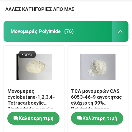
ΑΛΛΕΣ ΚΑΤΗΓΟΡΙΕΣ ΑΠΟ ΜΑΣ
Μονομερές Polyimide
(76)
Μονομερές
TCA μονομερών CAS
cyclobutane-1,2,3,4-
6053-46-9 αγνότητας
Tetracarboxylic
ελάχιστη 99%
Dianhydride σκονών
Polyimide άσπρη
CAS 4415-87-6
στερεά σκόνη
Καλύτερη τιμή
Καλύτερη τιμή
Polyimide CBDA