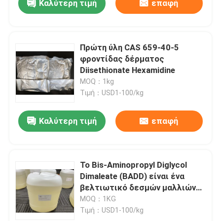
Καλύτερη τιμή
επαφή
Πρώτη ύλη CAS 659-40-5
φροντίδας δέρματος
Diisethionate Hexamidine
MOQ：1kg
Τιμή：USD1-100/kg
Καλύτερη τιμή
επαφή
Το Bis-Aminopropyl Diglycol
Dimaleate (BADD) είναι ένα
βελτιωτικό δεσμών μαλλιών
που αποκαθιστά τη δύναμη και
MOQ：1KG
την ακεραιότητα στους
Τιμή：USD1-100/kg