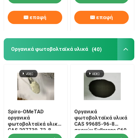
επαφή
επαφή
Οργανικά φωτοβολταϊκά υλικά
(40)
Spiro-OMeTAD
Οργανικά
οργανικά
φωτοβολταϊκά υλικά
φωτοβολταϊκά υλικά
CAS 99685-96-8
CAS 207739-72-8
σκονών Fullerene C60
C81H68N4O8