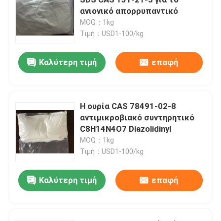
ανιονικό απορρυπαντικό
MOQ：1kg
Ηλεκτρονικές χημικές ουσίες
Τιμή：USD1-100/kg
Οργανικά φωτοβολταϊκά υλικά
Καλύτερη τιμή
επαφή
Υλικά OLED
Η ουρία CAS 78491-02-8
αντιμικροβιακό συντηρητικό
Πρώτες ύλες φαρμακευτικών ειδών
C8H14N4O7 Diazolidinyl
MOQ：1kg
Πρώτες ύλες προσωπικής φροντίδας
Τιμή：USD1-100/kg
Καλύτερη τιμή
επαφή
Καλλυντικές πρώτες ύλες
Θρεπτικό συμπλήρωμα τροφίμων