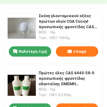
Σκόνη γλουταμινικού οξέος
πρώτων υλών CGA Cocoyl
προσωπικής φροντίδας CAS
210357-12-3
MOQ：1kg
Τιμή：USD1-100/kg
Καλύτερη τιμή
επαφή
Πρώτες ύλες CAS 6440-58-0
προσωπικής φροντίδας
υδαντοΐνης DMDMH
Dimethyloldimethyl
MOQ：1kg
Τιμή：USD1.8-2.8/kg