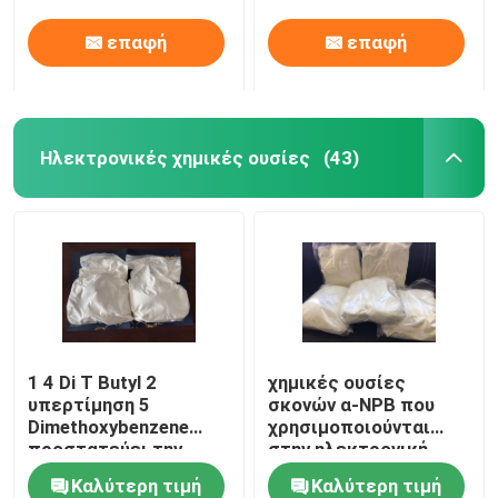
παράγοντας ή
επαφή
επαφή
χρησιμοποιείται για
την παραγωγή
υδατολογικού
συστήματος υψηλών
μορίων
Ηλεκτρονικές χημικές ουσίες
(43)
1 4 Di Τ Butyl 2
χημικές ουσίες
υπερτίμηση 5
σκονών α-NPB που
Dimethoxybenzene
χρησιμοποιούνται
προστατεύει την
στην ηλεκτρονική
πρόσθετη ουσία
OLEDs CAS 123847-
Καλύτερη τιμή
Καλύτερη τιμή
ηλεκτρολυτών
85-8