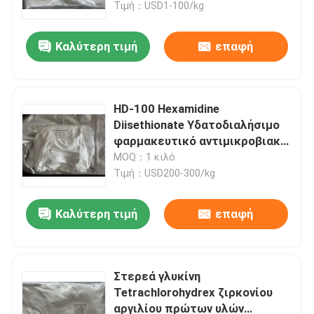
για καλλυντικά ή
Τιμή：USD1-100/kg
αντιδιασφραστικά
Φαρμακευτική βιομηχανία
Καλύτερη τιμή
επαφή
Ημερήσια χημική βιομηχανία
Επεξεργασία πόσιμου νερού
HD-100 Hexamidine
Diisethionate Υδατοδιαλήσιμο
φαρμακευτικό αντιμικροβιακό
αντιβιοτικό ευρέος φάσματος
MOQ：1 κιλό
Τιμή：USD200-300/kg
Καλύτερη τιμή
επαφή
Σπίτι
Προϊόντα
Στερεά γλυκίνη
Tetrachlorohydrex ζιρκονίου
αργιλίου πρώτων υλών
Βίντεο