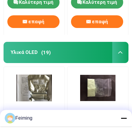
Καλύτερη τιμή
Καλύτερη τιμή
επαφή
επαφή
Υλικά OLED
(19)
Αγνότητα λ. 99,5%
Ελάχιστες 99%
κίτρινη σκόνη CAS
DNTPD Oled οργανικές
Feiming
105598-27-4 καπέλο-
υλικές Oled χημικές
ΣΟ υλικών OLED
ουσίες CAS 199121-