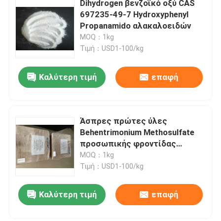
Dihydrogen βενζοϊκό οξύ CAS
697235-49-7 Hydroxyphenyl
Ειδικές χημικές ουσίες
Propanamido αλακαλοειδών
MOQ：1kg
Τιμή：USD1-100/kg
Καλύτερη τιμή
επαφή
Άσπρες πρώτες ύλες
Behentrimonium Methosulfate
προσωπικής φροντίδας
νιφάδων
MOQ：1kg
Τιμή：USD1-100/kg
Καλύτερη τιμή
επαφή