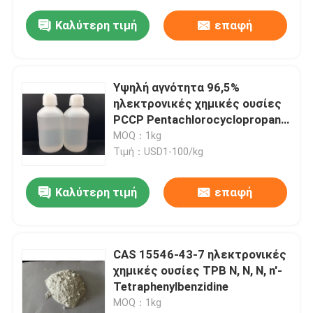
Καλύτερη τιμή
επαφή
Υψηλή αγνότητα 96,5%
ηλεκτρονικές χημικές ουσίες
PCCP Pentachlorocyclopropane
CAS 6262-51-7
MOQ：1kg
Τιμή：USD1-100/kg
Καλύτερη τιμή
επαφή
CAS 15546-43-7 ηλεκτρονικές
χημικές ουσίες TPB Ν, Ν, N, n'-
Tetraphenylbenzidine
MOQ：1kg