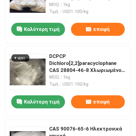
θεραπευμένο λάστιχο
MOQ：1kg
Τιμή：USD1-100/kg
Περίπου εμείς
Καλύτερη τιμή
επαφή
Γύρος εργοστασίων
Ποιοτικός έλεγχος
DCPCP
Dichloro[2,2]paracyclophane
CAS 28804-46-8 Χλωριωμένο
Μας ελάτε σε επαφή με
τροποποιημένο μονομερές
MOQ：1kg
παριλενίου Δυνατότερη χημική
Τιμή：USD1-100/kg
σταθερότητα και καλύτερες
Ζητήστε ένα απόσπασμα
ιδιότητες φραγμού που
Καλύτερη τιμή
επαφή
χρησιμοποιούνται για το υλικό
επικάλυψης
Μονομερές Polyimide
CAS 90076-65-6 Ηλεκτρονικά
Λαστιχένιο υλικό επιστρώματος
χημικά