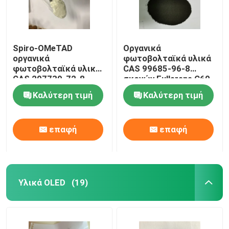
Spiro-OMeTAD
Οργανικά
οργανικά
φωτοβολταϊκά υλικά
φωτοβολταϊκά υλικά
CAS 99685-96-8
CAS 207739-72-8
σκονών Fullerene C60
C81H68N4O8
Καλύτερη τιμή
Καλύτερη τιμή
επαφή
επαφή
Υλικά OLED
(19)