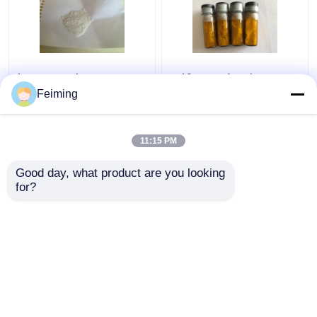
Άσπρη σκόνη CAS
Ιρίδιο IR υλικών CAS
342638-54-4
94928-86-6 OLED
Feiming
C36H24N2 υλικών μ-
(Ppy) 3 Tris (2-
CBP OLED
Phenylpyridine)
11:15 PM
Καλύτερη τιμή
Καλύτερη τιμή
Good day, what product are you looking 
for?
επαφή
επαφή
Δείτε περισσότερων
Αρχική Σελίδα
Περίπου εμείς
επαφή
Desktop Site
Sitemap
Privacy Policy