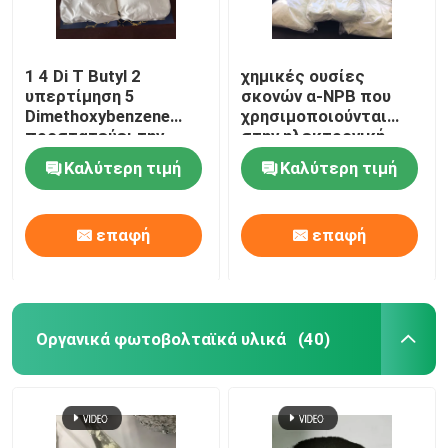
1 4 Di Τ Butyl 2
χημικές ουσίες
υπερτίμηση 5
σκονών α-NPB που
Dimethoxybenzene
χρησιμοποιούνται
προστατεύει την
στην ηλεκτρονική
πρόσθετη ουσία
OLEDs CAS 123847-
Καλύτερη τιμή
Καλύτερη τιμή
ηλεκτρολυτών
85-8
επαφή
επαφή
Οργανικά φωτοβολταϊκά υλικά
(40)