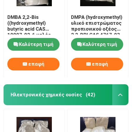
DMBA 2,2-Bis
DMPA (hydroxymethyl)
((hydroxymethyl)
υλικό επιστρώματος
butyric acid CAS
προπιονικού οξέος
10097-02-6 καλός
2,2-BRI CAS 4767-03-
διασταυρωτικός
7 λαστιχένιο
Καλύτερη τιμή
Καλύτερη τιμή
παράγοντας και
υδροφιλικός
παράγοντας ή
επαφή
επαφή
χρησιμοποιείται για
την παραγωγή
υδατολογικού
συστήματος υψηλών
μορίων
Ηλεκτρονικές χημικές ουσίες
(42)