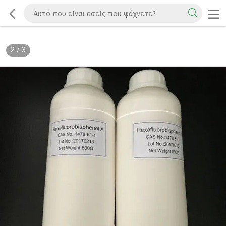
2
/
3