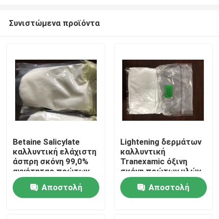
Συνιστώμενα προϊόντα
Betaine Salicylate
Lightening δερμάτων
καλλυντική ελάχιστη
καλλυντική
Σπίτι
άσπρη σκόνη 99,0%
Tranexamic όξινη
αγνότητας πρώτων
σκόνη πρώτων υλών
υλών CAS 17671-53-
CAS 1197-18-8 για το
Προϊόντα
Αποστολή
Αποστολή
3
δέρμα
ερώτησης
ερώτησης
Βίντεο