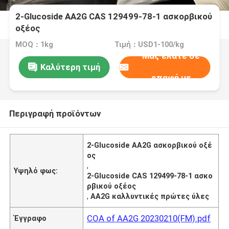
2-Glucoside AA2G CAS 129499-78-1 ασκορβικού
οξέος
MOQ：1kg
Τιμή：USD1-100/kg
Μας ελάτε σε
Καλύτερη τιμή
επαφή με
Περιγραφή προϊόντων
2-Glucoside AA2G ασκορβικού οξέ
ος
,
Υψηλό φως:
2-Glucoside CAS 129499-78-1 ασκο
ρβικού οξέος
,
AA2G καλλυντικές πρώτες ύλες
COA of AA2G 20230210(FM).pdf
Έγγραφο