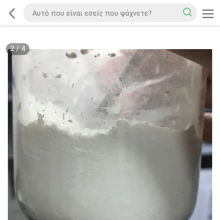
2
/
4