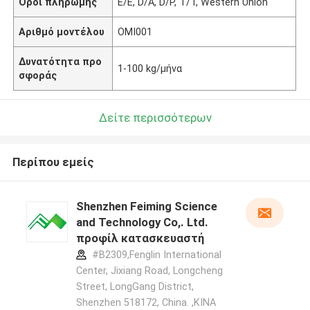
Όροι πληρωμής
Ε/Ε, D/A, D/P, T/T, Western Union
Αριθμό μοντέλου
ΟΜΙ001
Δυνατότητα προ
1-100 kg/μήνα
σφοράς
Δείτε περισσότερων
Περίπου εμείς
Shenzhen Feiming Science
and Technology Co,. Ltd.
προφίλ κατασκευαστή
#B2309,Fenglin International
Center, Jixiang Road, Longcheng
Street, LongGang District,
Shenzhen 518172, China. ,ΚΙΝΑ