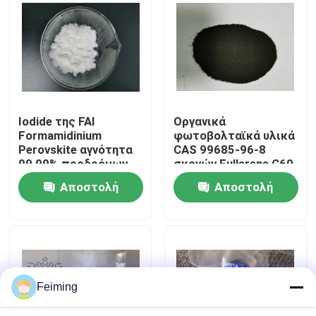
Περίπου εμείς
Γύρος εργοστασίων
Iodide της FAI
Οργανικά
Ποιοτικός έλεγχος
Formamidinium
φωτοβολταϊκά υλικά
Perovskite αγνότητα
CAS 99685-96-8
99,99% προδρόμων
σκονών Fullerene C60
Μας ελάτε σε επαφή με
CAS 879643-71-7
Αποστολή
Αποστολή
ερώτησης
ερώτησης
Ζητήστε ένα απόσπασμα
Μονομερές Polyimide
Feiming
Λαστιχένιο υλικό επιστρώματος