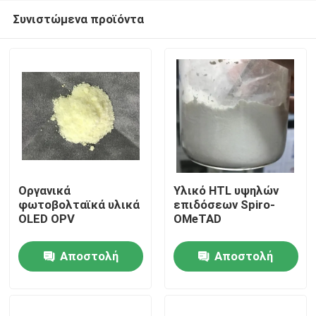
Συνιστώμενα προϊόντα
Οργανικά
Υλικό HTL υψηλών
φωτοβολταϊκά υλικά
επιδόσεων Spiro-
OLED OPV
OMeTAD
Σπίτι
Αποστολή
Αποστολή
Προϊόντα
ερώτησης
ερώτησης
Βίντεο