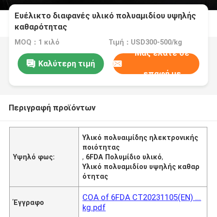
Ευέλικτο διαφανές υλικό πολυαμιδίου υψηλής
καθαρότητας
MOQ：1 κιλό
Τιμή：USD300-500/kg
Μας ελάτε σε
Καλύτερη τιμή
επαφή με
Περιγραφή προϊόντων
Υλικό πολυαιμίδης ηλεκτρονικής
ποιότητας
Υψηλό φως:
,
6FDA Πολυμίδιο υλικό
,
Υλικό πολυαμιδίου υψηλής καθαρ
ότητας
COA of 6FDA CT20231105(EN) ...
Έγγραφο
kg.pdf