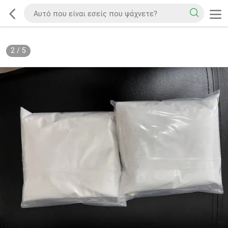
2
/
5