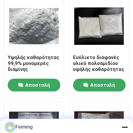
Περίπου εμείς
Γύρος εργοστασίων
Ποιοτικός έλεγχος
Υψηλής καθαρότητας
Ευέλικτο διαφανές
99,9% μονομερές
υλικό πολυαμιδίου
διαμίνης
υψηλής καθαρότητας
Μας ελάτε σε επαφή με
Αποστολή
Αποστολή
Ζητήστε ένα απόσπασμα
ερώτησης
ερώτησης
Μονομερές Polyimide
Feiming
Λαστιχένιο υλικό επιστρώματος