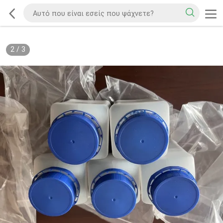
2
/
3