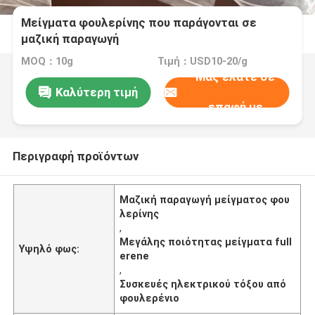
Μείγματα φουλερίνης που παράγονται σε
μαζική παραγωγή
MOQ：10g
Τιμή：USD10-20/g
Μας ελάτε σε
Καλύτερη τιμή
επαφή με
Περιγραφή προϊόντων
Μαζική παραγωγή μείγματος φου
λερίνης
,
Μεγάλης ποιότητας μείγματα full
Υψηλό φως:
erene
,
Συσκευές ηλεκτρικού τόξου από
φουλερένιο