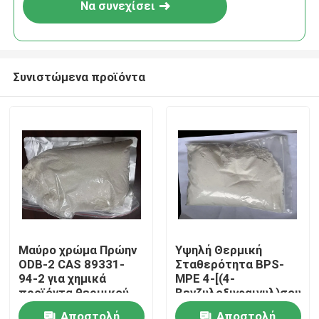
Να συνεχίσει
Συνιστώμενα προϊόντα
Σπίτι
Μαύρο χρώμα Πρώην
Υψηλή Θερμική
ODB-2 CAS 89331-
Σταθερότητα BPS-
Προϊόντα
94-2 για χημικά
MPE 4-[(4-
προϊόντα θερμικού
Βενζυλοξυφαινυλ)σουλφ
χαρτιού και υλικά
Χρωμογόνος
Βίντεο
Αποστολή
Αποστολή