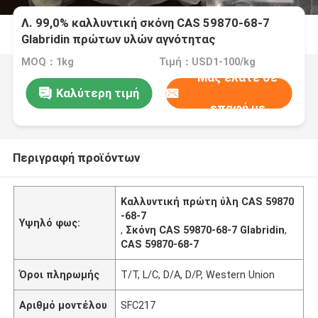
Λ. 99,0% καλλυντική σκόνη CAS 59870-68-7
Glabridin πρώτων υλών αγνότητας
MOQ：1kg
Τιμή：USD1-100/kg
Μας ελάτε σε
Καλύτερη τιμή
επαφή με
Περιγραφή προϊόντων
Καλλυντική πρώτη ύλη CAS 59870
-68-7
Υψηλό φως:
,
Σκόνη CAS 59870-68-7 Glabridin
,
CAS 59870-68-7
Όροι πληρωμής
T/T, L/C, D/A, D/P, Western Union
Αριθμό μοντέλου
SFC217