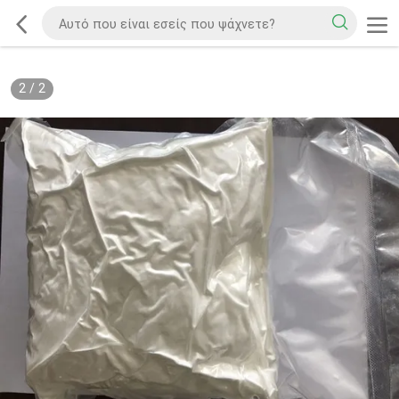
2
/
2