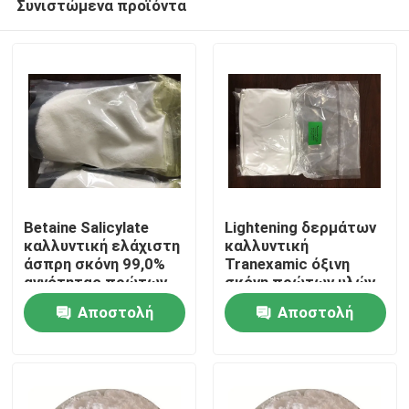
Συνιστώμενα προϊόντα
Betaine Salicylate
Lightening δερμάτων
καλλυντική ελάχιστη
καλλυντική
άσπρη σκόνη 99,0%
Tranexamic όξινη
αγνότητας πρώτων
σκόνη πρώτων υλών
Σπίτι
υλών CAS 17671-53-
CAS 1197-18-8 για το
Αποστολή
Αποστολή
3
δέρμα
Προϊόντα
ερώτησης
ερώτησης
Βίντεο