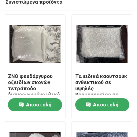
Συνιστώμενα προϊόντα
ZNO ψευδάργυρου
Τα ειδικά καουτσούκ
οξειδίων σκονών
ανθεκτικού σε
τετράποδο
υψηλές
διαμορφωμένο υλικό
θερμοκρασίες σε
Σπίτι
επιστρώματος
λάδι, τα ελαστομερή
Αποστολή
Αποστολή
μουστακιών CAS
πολυακρυλικού (PCE)
1314-13-2
προσφέρουν
Προϊόντα
ερώτησης
ερώτησης
λαστιχένιο
ορισμένα μοναδικά
φυσικά
χαρακτηριστικά που
Βίντεο