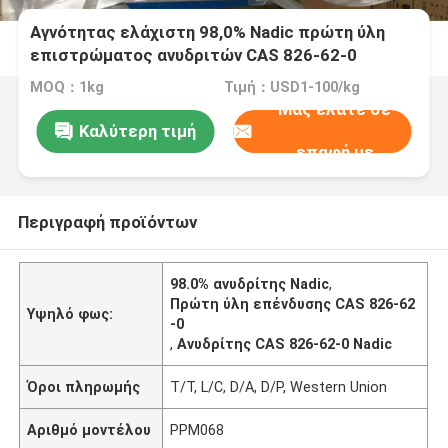
Αγνότητας ελάχιστη 98,0% Nadic πρώτη ύλη
επιστρώματος ανυδριτών CAS 826-62-0
λαστιχένια
MOQ：1kg
Τιμή：USD1-100/kg
Μας ελάτε σε
Καλύτερη τιμή
επαφή με
Περιγραφή προϊόντων
98.0% ανυδρίτης Nadic
,
Πρώτη ύλη επένδυσης CAS 826-62
Υψηλό φως:
-0
,
Ανυδρίτης CAS 826-62-0 Nadic
Όροι πληρωμής
T/T, L/C, D/A, D/P, Western Union
Αριθμό μοντέλου
PPM068