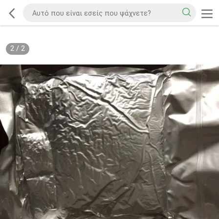
2
/
2