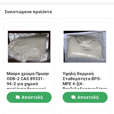
Συνιστώμενα προϊόντα
Μαύρο χρώμα Πρώην
Υψηλή Θερμική
ODB-2 CAS 89331-
Σταθερότητα BPS-
Σπίτι
94-2 για χημικά
MPE 4-[(4-
προϊόντα θερμικού
Βενζυλοξυφαινυλ)σουλφ
χαρτιού και υλικά
Χρωμογόνος
Προϊόντα
Αποστολή
Αποστολή
καταγραφής
Εμφανίζει
εξαιρετική αντοχή
ερώτησης
ερώτησης
στη θερμότητα
Βίντεο