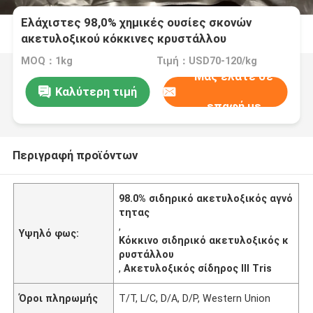
Ελάχιστες 98,0% χημικές ουσίες σκονών
ακετυλοξικού κόκκινες κρυστάλλου
καθαρότητας σιδηρικές
MOQ：1kg
Τιμή：USD70-120/kg
Μας ελάτε σε
Καλύτερη τιμή
επαφή με
Περιγραφή προϊόντων
98.0% σιδηρικό ακετυλοξικός αγνό
τητας
,
Υψηλό φως:
Κόκκινο σιδηρικό ακετυλοξικός κ
ρυστάλλου
,
Ακετυλοξικός σίδηρος ΙΙΙ Tris
Όροι πληρωμής
T/T, L/C, D/A, D/P, Western Union