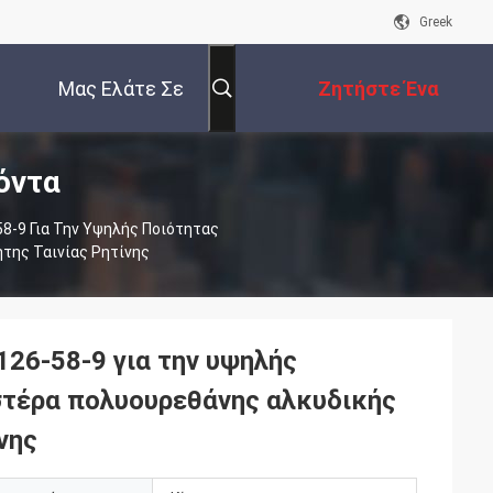
Greek
Μας Ελάτε Σε
Ζητήστε Ένα
όντα
Επαφή Με
Απόσπασμα
8-9 Για Την Υψηλής Ποιότητας
της Ταινίας Ρητίνης
126-58-9 για την υψηλής
στέρα πολυουρεθάνης αλκυδικής
νης