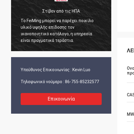
Στίβεν από τις ΗΠΑ
Το FeiMing μπορεί να παρέχει ποικίλο
Όλα εί
υλικό υψηλής επίδοσης τον
εργάζο
ικανοποιητικό κατάλογο, η υπηρεσία
κάποια
είναι πραγματικά τεράστια.
μαζί σ
ΛΕ
Ον
Υπεύθυνος Επικοινωνίας :
Kevin Luo
πρ
Τηλεφωνικό νούμερο :
86-755-85232577
CA
Επικοινωνία
MW