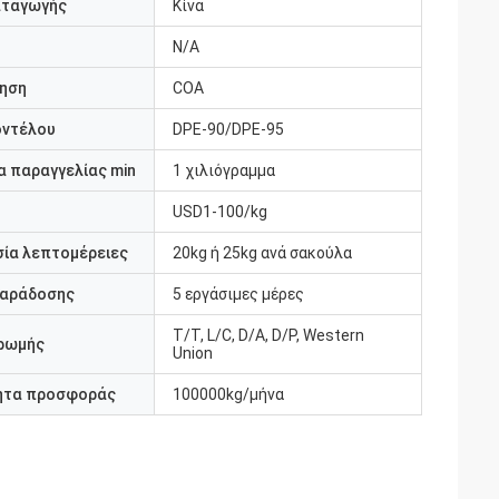
αταγωγής
Κίνα
N/A
ηση
COA
οντέλου
DPE-90/DPE-95
 παραγγελίας min
1 χιλιόγραμμα
USD1-100/kg
ία λεπτομέρειες
20kg ή 25kg ανά σακούλα
παράδοσης
5 εργάσιμες μέρες
T/T, L/C, D/A, D/P, Western
ρωμής
Union
ητα προσφοράς
100000kg/μήνα