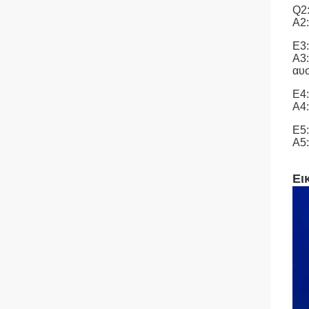
Q2:
Α2:
Ε3:
Α3:
αυ
Ε4:
Α4:
Ε5:
Α5:
Ει