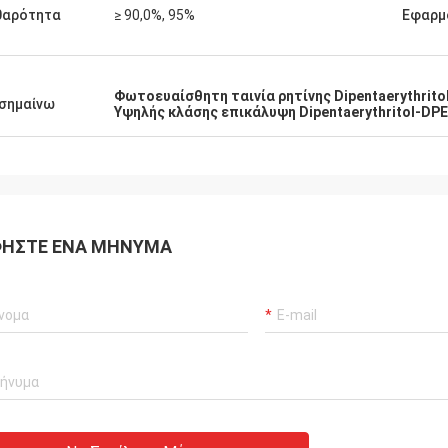
θαρότητα
≥ 90,0%, 95%
Εφαρμ
Φωτοευαίσθητη ταινία ρητίνης Dipentaerythrito
σημαίνω
Υψηλής κλάσης επικάλυψη Dipentaerythritol-DPE
ΉΣΤΕ ΈΝΑ ΜΉΝΥΜΑ