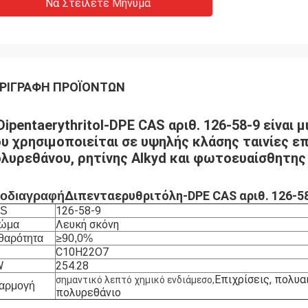
Να Στείλετε Μήνυμα
ΡΙΓΡΑΦΉ ΠΡΟΪΌΝΤΩΝ
Dipentaerythritol-DPE CAS αριθ. 126-58-9 είναι
υ χρησιμοποιείται σε υψηλής κλάσης ταινίες ε
λυρεθάνου, ρητίνης Alkyd και φωτοευαίσθητης
Διπενταερυθριτόλη-DPE CAS αριθ. 126-5
οδιαγραφή
126-58-9
S
Λευκή σκόνη
ώμα
θαρότητα
≥90,0%
C10H22O7
W
254.28
Επιχρίσεις, πολυα
σημαντικό λεπτό χημικό ενδιάμεσο,
αρμογή
πολυρεθάνιο