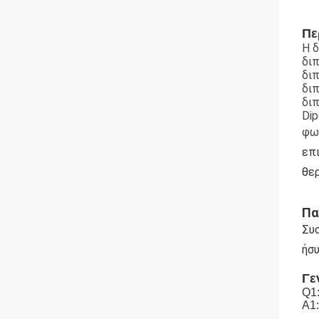
Πε
Η δ
διπ
διπ
διπ
δι
Dip
φω
επι
θε
Πα
Συ
ή
σ
Γε
Q1:
Α1: