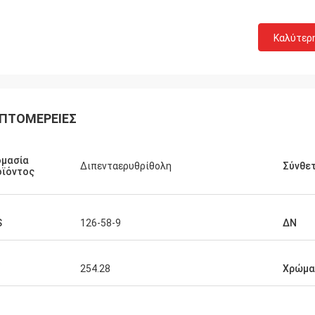
Ο Kurt από την Ελβετία
Λάρα Σένκ από 
Καλύτερ
ναι καλά και οι άνθρωποι
Είναι καταπληκτικό ότι
νται πάνω σε αυτό. Όταν έχω
Feiming υπερβαίνει την
 νέα θα τα μοιραστώ απευθείας
πραγματικά επαγγελματ
ας.
διαβούλευση, προσαρμο
υπηρεσία μεταπώλησης
ΠΤΟΜΈΡΕΙΕΣ
ομασία
Διπενταερυθρίθολη
Σύνθε
οϊόντος
S
126-58-9
ΔΝ
254.28
Χρώμα