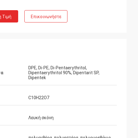
το Βέλγιο
η Τιμή
Επικοινωνήστε
 η υπηρεσία
 προσδοκία μας,
ική στη
γή, παράδοση,
.
DPE, Di-PE, Di-Pentaerythritol,
τα
Dipentaerythritol 90%, Dipentarit SP,
Dipentek
C10H22O7
Λευκή σκόνη
πολυαιθέρα, πολυεστέρα, πολυουρεθάνιο,