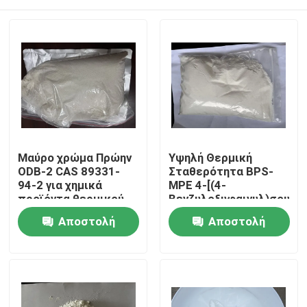
Μαύρο χρώμα Πρώην
Υψηλή Θερμική
ODB-2 CAS 89331-
Σταθερότητα BPS-
94-2 για χημικά
MPE 4-[(4-
προϊόντα θερμικού
Βενζυλοξυφαινυλ)σουλφ
χαρτιού και υλικά
Χρωμογόνος
Σπίτι
Αποστολή
Αποστολή
καταγραφής
Εμφανίζει
εξαιρετική αντοχή
ερώτησης
ερώτησης
στη θερμότητα
Προϊόντα
καθιστώντας την
κατάλληλη για
θερμικά χαρτιά και
Βίντεο