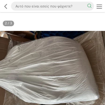
2
/
3