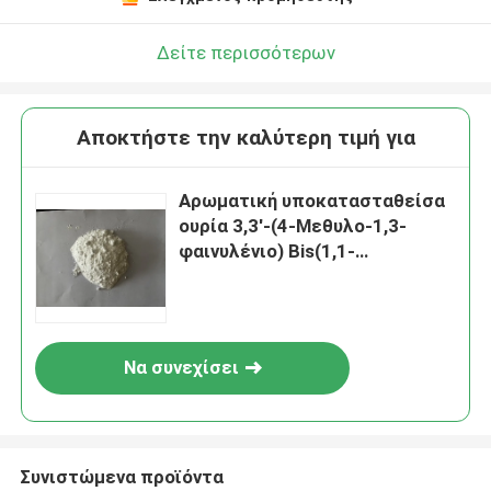
Δείτε περισσότερων
Αποκτήστε την καλύτερη τιμή για
Αρωματική υποκατασταθείσα
ουρία 3,3'-(4-Μεθυλο-1,3-
φαινυλένιο) Bis(1,1-
διμεθυλουρία) δι-λειτουργικός
μικροποιημένος λανθάνων
επιταχυντή χρήσης για την
επεξεργασία με δικανδιαμίδη
Να συνεχίσει
των εποξικών ρητίδων
Συνιστώμενα προϊόντα