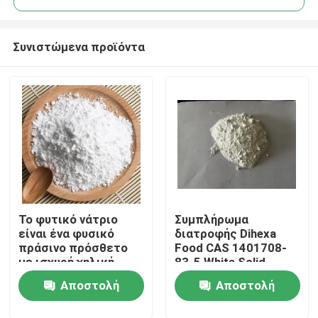
Συνιστώμενα προϊόντα
Το φυτικό νάτριο
Συμπλήρωμα
Σπίτι
είναι ένα φυσικό
διατροφής Dihexa
πράσινο πρόσθετο
Food CAS 1401708-
με ισχυρή χηλική
83-5 White Solid
Προϊόντα
δράση με μεταλλικά
Αποστολή
Αποστολή
ιόντα, ισχυρές
αντιοξειδωτικές και
Βίντεο
ερώτησης
ερώτησης