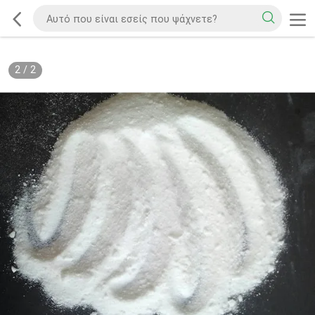
2
/
2