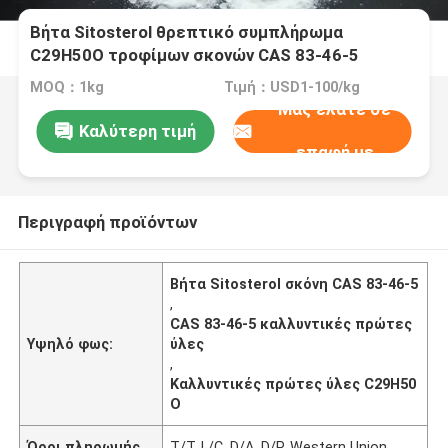
Βήτα Sitosterol θρεπτικό συμπλήρωμα
C29H50O τροφίμων σκονών CAS 83-46-5
MOQ：1kg
Τιμή：USD1-100/kg
Μας ελάτε σε
Καλύτερη τιμή
επαφή με
Περιγραφή προϊόντων
Βήτα Sitosterol σκόνη CAS 83-46-5
,
CAS 83-46-5 καλλυντικές πρώτες
Υψηλό φως:
ύλες
,
Καλλυντικές πρώτες ύλες C29H50
O
Όροι πληρωμής
T/T, L/C, D/A, D/P, Western Union