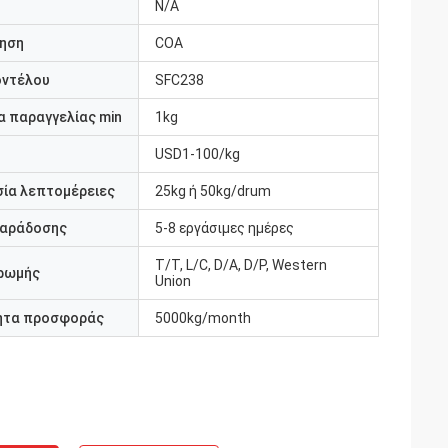
N/A
ηση
COA
οντέλου
SFC238
 παραγγελίας min
1kg
USD1-100/kg
ία λεπτομέρειες
25kg ή 50kg/drum
παράδοσης
5-8 εργάσιμες ημέρες
T/T, L/C, D/A, D/P, Western
ρωμής
Union
ητα προσφοράς
5000kg/month