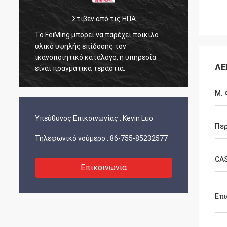
Στίβεν από τις ΗΠΑ
Ο Kurt 
Το FeiMing μπορεί να παρέχει ποικίλο
Όλα είναι καλά κ
υλικό υψηλής επίδοσης τον
εργάζονται πάνω 
ικανοποιητικό κατάλογο, η υπηρεσία
κάποια νέα θα τα
ΛΕ
είναι πραγματικά τεράστια.
μαζί σας.
Μ. 
Υπεύθυνος Επικοινωνίας :
Kevin Luo
Περ
Τηλεφωνικό νούμερο :
86-755-85232577
CA
Επικοινωνία
Επι