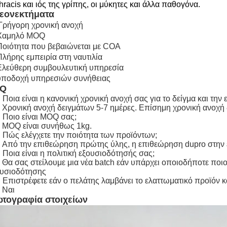
hracis και ιός της γρίπης, οι μύκητες και άλλα παθογόνα.
εονεκτήματα
Γρήγορη χρονική ανοχή
 Χαμηλό MOQ
Ποιότητα που βεβαιώνεται με COA
Πλήρης εμπειρία στη ναυτιλία
Ελεύθερη συμβουλευτική υπηρεσία
 υποδοχή υπηρεσιών συνήθειας
AQ
 Ποια είναι η κανονική χρονική ανοχή σας για το δείγμα και την
 Χρονική ανοχή δειγμάτων 5-7 ημέρες. Επίσημη χρονική ανοχή 
 Ποιο είναι MOQ σας;
 MOQ είναι συνήθως 1kg.
 Πώς ελέγχετε την ποιότητα των προϊόντων;
 Από την επιθεώρηση πρώτης ύλης, η επιθεώρηση dupro στην 
 Ποια είναι η πολιτική εξουσιοδότησής σας;
 Θα σας στείλουμε μια νέα batch εάν υπάρχει οποιοδήποτε ποιο
ουσιοδότησης
 Επιστρέφετε εάν ο πελάτης λαμβάνει το ελαττωματικό προϊόν κα
 Ναι
τογραφία στοιχείων