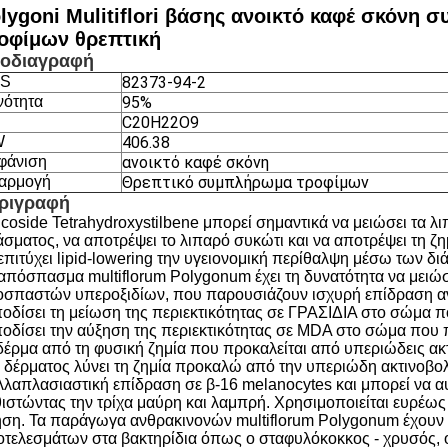
lygoni Mulitiflori βάσης ανοικτό καφέ σκόνη
οφίμων θρεπτική
οδιαγραφή
S
82373-94-2
νότητα
95%
C20H22O9
W
406.38
φάνιση
ανοικτό καφέ σκόνη
αρμογή
Θρεπτικό συμπλήρωμα τροφίμων
ριγραφή
coside Tetrahydroxystilbene μπορεί σημαντικά να μειώσει τα λ
σματος, να αποτρέψει το λιπαρό συκώτι και να αποτρέψει τη ζη
επιτύχει lipid-lowering την υγειονομική περίθαλψη μέσω των δ
απόσπασμα multiflorum Polygonum έχει τη δυνατότητα να μειώσ
οσπαστών υπεροξιδίων, που παρουσιάζουν ισχυρή επίδραση αν
οδίσει τη μείωση της περιεκτικότητας σε ΓΡΑΣΙΔΙΑ στο σώμα πο
οδίσει την αύξηση της περιεκτικότητας σε MDA στο σώμα που π
δέρμα από τη φυσική ζημία που προκαλείται από υπεριώδεις ακτ
 δέρματος λύνει τη ζημία προκαλώ από την υπεριώδη ακτινοβολί
λαπλασιαστική επίδραση σε β-16 melanocytes και μπορεί να αυξ
ιστώντας την τρίχα μαύρη και λαμπρή. Χρησιμοποιείται ευρέως
ση. Τα παράγωγα ανθρακινονών multiflorum Polygonum έχουν 
τελεσμάτων στα βακτηρίδια όπως ο σταφυλόκοκκος - χρυσός, ο 