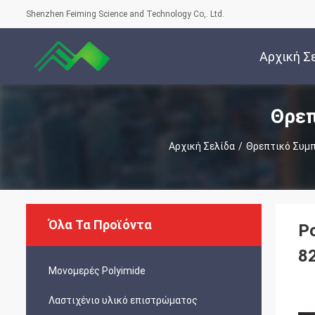
Shenzhen Feiming Science and Technology Co,. Ltd.
Αρχική Σ
Θρεπ
Αρχική Σελίδα
/
Θρεπτικό Συμ
Όλα Τα Προϊόντα
P
8
Μονομερές Polyimide
Λαστιχένιο υλικό επιστρώματος