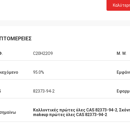
Καλύτερ
από την Ελβετία
Λάρα Σένκ από το Βέλγιο
αι οι άνθρωποι
Είναι καταπληκτικό ότι η υπηρεσί
σε αυτό. Όταν έχω
Feiming υπερβαίνει την προσδοκία 
 μοιραστώ απευθείας
πραγματικά επαγγελματική στη
ΠΤΟΜΈΡΕΙΕΣ
διαβούλευση, προσαρμογή, παράδο
υπηρεσία μεταπώλησης.
Φ.
C20H22O9
Μ. W.
ιεχόμενο
95.0%
Εμφάν
S
82373-94-2
Εφαρμ
Καλλυντικές πρώτες ύλες CAS 82373-94-2
,
Σκόνη
σημαίνω
makeup πρώτες ύλες CAS 82373-94-2