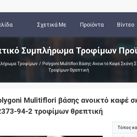
ελίδα
Σχετικά Με
Προϊόντα
Βίντεο
τικό Συμπλήρωμα Τροφίμων Προ
Εμάς
πλήρωμα Τροφίμων
/
Polygoni Mulitiflori Βάσης Ανοικτό Καφέ Σκόν
Τροφίμων Θρεπτική
olygoni Mulitiflori βάσης ανοικτό καφ
2373-94-2 τροφίμων θρεπτική
Τόπος κ