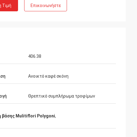
η Τιμή
Επικοινωνήστε
α
μας,
ση,
406.38
ιση
Ανοικτό καφέ σκόνη
ογή
Θρεπτικό συμπλήρωμα τροφίμων
 βάσης Mulitiflori Polygoni
,