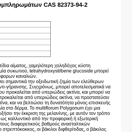
 συμπληρωμάτων CAS 82373-94-2
ιπίδια αίματος, χαμηλότερη χοληδόχος κύστη
μία συκωτιού, tetrahydroxystilbene glucoside μπορεί
ιάφορων καναλιών.
ει σημαντικά την οξειδωτική ζημία των ελεύθερων
τι-γήρανσης. Συγχρόνως, μπορεί αποτελεσματικά να
υ προκαλείται από υπεριώδεις ακτίνα, και μπορεί να
ροκαλείται από υπεριώδεις ακτίνα, να προστατεύσει
ίνα, και να βελτιώσει τη δυνατότητα μόνος-επισκευής
α στο δέρμα. Το multiflorum Polygonum έχει μια
ήσει την έκκριση της μελανίνης, με αυτόν τον τρόπο
 ως καλλυντικό από την προφορική ή εξωτερική
τους διαφορετικούς βαθμούς ανασταλτικών
στρεπτόκοκκος, οι βάκιλοι διφθερίτιδας, ο βάκιλος