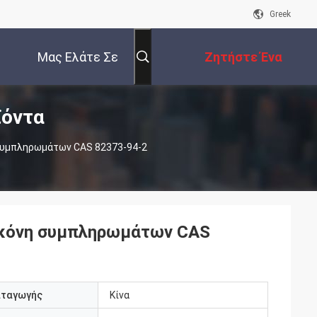
Greek
Μας Ελάτε Σε
Ζητήστε Ένα
ϊόντα
Επαφή Με
Απόσπασμα
η Συμπληρωμάτων CAS 82373-94-2
έ σκόνη συμπληρωμάτων CAS
αταγωγής
Κίνα