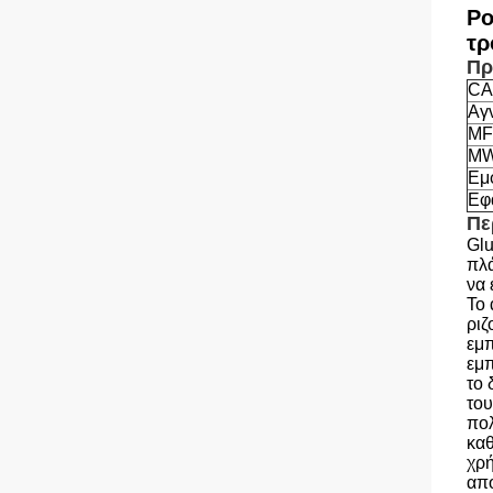
Po
τρ
Πρ
CA
Αγ
MF
M
Εμ
Εφ
Πε
Glu
πλά
να 
Το 
ριζ
εμπ
εμπ
το 
του
πολ
καθ
χρή
απο