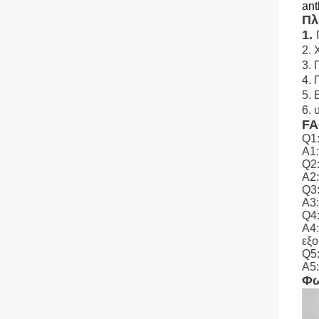
ant
Πλ
1.
2.
3. 
4. 
5. 
6.
F
Q1:
Α1:
Q2:
A2:
Q3:
A3:
Q4:
A4:
εξ
Q5:
A5:
Φω