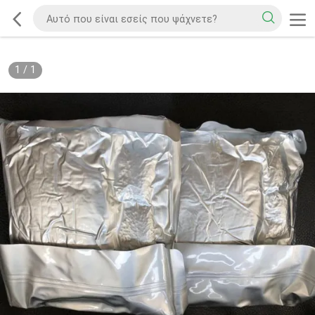
1
/
1