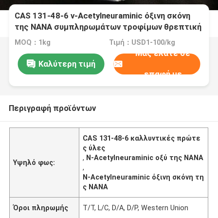
CAS 131-48-6 ν-Acetylneuraminic όξινη σκόνη
της NANA συμπληρωμάτων τροφίμων θρεπτική
MOQ：1kg
Τιμή：USD1-100/kg
Μας ελάτε σε
Καλύτερη τιμή
επαφή με
Περιγραφή προϊόντων
CAS 131-48-6 καλλυντικές πρώτε
ς ύλες
,
Ν-Acetylneuraminic οξύ της NANA
Υψηλό φως:
,
Ν-Acetylneuraminic όξινη σκόνη τη
ς NANA
Όροι πληρωμής
T/T, L/C, D/A, D/P, Western Union