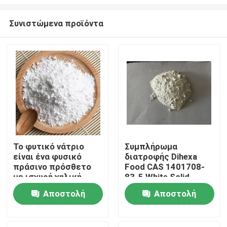
Συνιστώμενα προϊόντα
Το φυτικό νάτριο
Συμπλήρωμα
είναι ένα φυσικό
διατροφής Dihexa
Σπίτι
πράσινο πρόσθετο
Food CAS 1401708-
με ισχυρή χηλική
83-5 White Solid
δράση με μεταλλικά
Προϊόντα
Αποστολή
Αποστολή
ιόντα, ισχυρές
αντιοξειδωτικές και
ερώτησης
ερώτησης
προστατευτικές
Βίντεο