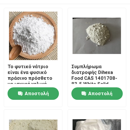
Το φυτικό νάτριο
Συμπλήρωμα
είναι ένα φυσικό
διατροφής Dihexa
πράσινο πρόσθετο
Food CAS 1401708-
με ισχυρή χηλική
83-5 White Solid
δράση με μεταλλικά
Σπίτι
Αποστολή
Αποστολή
ιόντα, ισχυρές
αντιοξειδωτικές και
ερώτησης
ερώτησης
προστατευτικές
Προϊόντα
ιδιότητες χρώματος,
που χρησιμοποιείται
ευρέως σε
Βίντεο